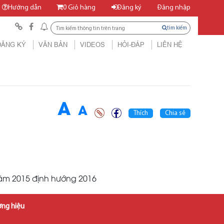
Hướng dẫn
0
Giỏ hàng
Đăng ký
Đăng nhập
tìm kiếm
ĐĂNG KÝ
VĂN BẢN
VIDEOS
HỎI-ĐÁP
LIÊN HỆ
A
A
Thích
Chia sẻ
năm 2015 định hướng 2016
ơng hiệu