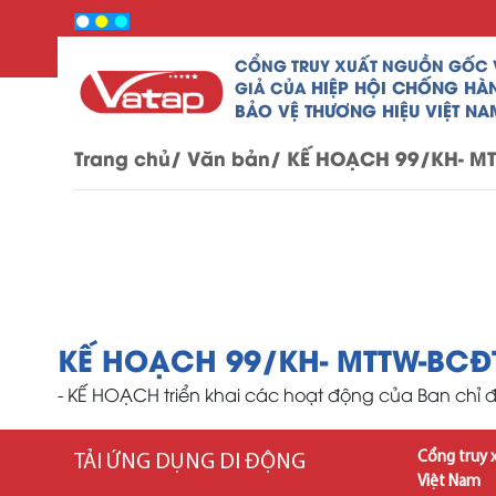
CỔNG TRUY XUẤT NGUỒN GỐC
HIỆP HỘI CHỐNG HÀ
GIẢ CỦA
BẢO VỆ THƯƠNG HIỆU VIỆT NA
Trang chủ/
Văn bản/
KẾ HOẠCH 99/KH- M
KẾ HOẠCH 99/KH- MTTW-BC
- KẾ HOẠCH triển khai các hoạt động của Ban chỉ
Cổng truy 
TẢI ỨNG DỤNG DI ĐỘNG
Việt Nam