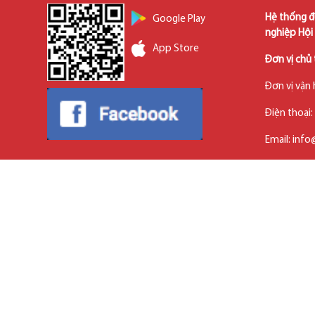
Hệ thống đ
Google Play
nghiệp Hội 
App Store
Đơn vị chủ 
Đơn vị vận
Điện thoại
Email: inf