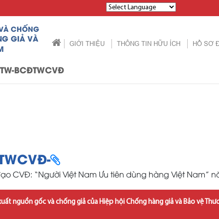
Powered by
 VÀ CHỐNG
NG GIẢ VÀ
GIỚI THIỆU
THÔNG TIN HỮU ÍCH
HỒ SƠ 
M
TTW-BCĐTWCVĐ
ĐTWCVĐ-
 đạo CVĐ: “Người Việt Nam Ưu tiên dùng hàng Việt Nam” 
xuất nguồn gốc và chống giả của Hiệp hội Chống hàng giả và Bảo vệ Thư