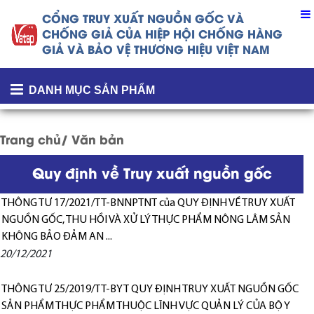
CỔNG TRUY XUẤT NGUỒN GỐC VÀ
CHỐNG GIẢ CỦA
HIỆP HỘI CHỐNG HÀNG
GIẢ VÀ BẢO VỆ THƯƠNG HIỆU VIỆT NAM
DANH MỤC SẢN PHẨM
Trang chủ
/
Văn bản
Quy định về Truy xuất nguồn gốc
THÔNG TƯ 17/2021/TT-BNNPTNT của QUY ĐỊNH VỀ TRUY XUẤT
NGUỒN GỐC, THU HỒI VÀ XỬ LÝ THỰC PHẨM NÔNG LÂM SẢN
KHÔNG BẢO ĐẢM AN ...
20/12/2021
THÔNG TƯ 25/2019/TT-BYT QUY ĐỊNH TRUY XUẤT NGUỒN GỐC
SẢN PHẨM THỰC PHẨM THUỘC LĨNH VỰC QUẢN LÝ CỦA BỘ Y