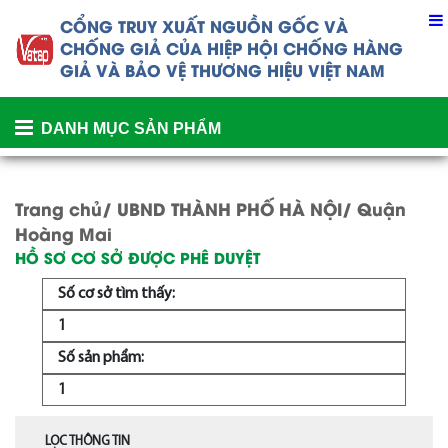
CỔNG TRUY XUẤT NGUỒN GỐC VÀ
CHỐNG GIẢ CỦA
HIỆP HỘI CHỐNG HÀNG
GIẢ VÀ BẢO VỆ THƯƠNG HIỆU VIỆT NAM
DANH MỤC SẢN PHẨM
Trang chủ/
UBND THÀNH PHỐ HÀ NỘI
/ Quận
Hoàng Mai
HỒ SƠ CƠ SỞ ĐƯỢC PHÊ DUYỆT
Số cơ sở tìm thấy:
1
Số sản phẩm:
1
LỌC THÔNG TIN