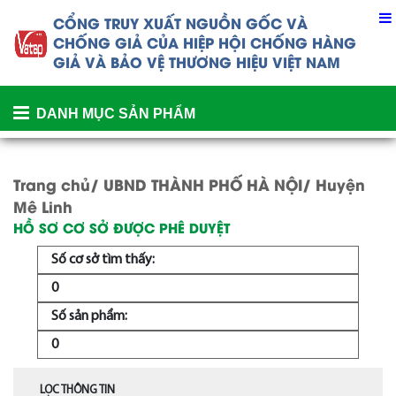
CỔNG TRUY XUẤT NGUỒN GỐC VÀ
CHỐNG GIẢ CỦA
HIỆP HỘI CHỐNG HÀNG
GIẢ VÀ BẢO VỆ THƯƠNG HIỆU VIỆT NAM
DANH MỤC SẢN PHẨM
Trang chủ/
UBND THÀNH PHỐ HÀ NỘI
/ Huyện
Mê Linh
HỒ SƠ CƠ SỞ ĐƯỢC PHÊ DUYỆT
Số cơ sở tìm thấy:
0
Số sản phẩm:
0
LỌC THÔNG TIN