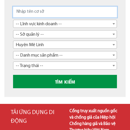
-- Lĩnh vực kinh doanh --
-- Sở quản lý --
Huyện Mê Linh
-- Danh mục sản phẩm --
-- Trạng thái --
Cổng truy xuất nguồn gốc
TẢI ỨNG DỤNG DI
và chống giả của Hiệp hội
ĐỘNG
Chống hàng giả và Bảo vệ