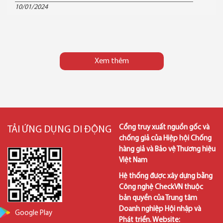
10/01/2024
Xem thêm
Cổng truy xuất nguồn gốc và
TẢI ỨNG DỤNG DI ĐỘNG
chống giả của Hiệp hội Chống
hàng giả và Bảo vệ Thương hiệu
Việt Nam
Hệ thống được xây dựng bằng
Công nghệ CheckVN thuộc
bản quyền của Trung tâm
Doanh nghiệp Hội nhập và
Google Play
Phát triển. Website: