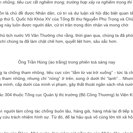
m nhũng, tiêu cực rất nghiêm trọng; trường hợp xảy ra nghiêm trọng thì
ôn là chủ đề được Nhân dân, cử tri và dư luận xã hội đặc biệt quan tâ
ỳ họp thứ 5, Quốc hội Khóa XV của Tổng Bí thư Nguyễn Phú Trọng và C
ng này luôn được người dân, cử tri trân trọng đón nhận và mong chờ.
 Chủ tịch nước Võ Văn Thưởng cho rằng, thời gian qua, chúng ta đã ph
 chí chúng ta đã làm chặt chẽ hơn, quyết liệt hơn, sâu sắc hơn.
Ông Trần Hùng (áo trắng) trong phiên toà sáng nay
 ta chống tham nhũng, tiêu cực còn “tắm từ vai trở xuống” - tức là chỉ
 tham nhũng, nhưng chỉ “nóng” ở trên, song ở dưới thì “lạnh”... Nhưn
a mình, cấp dưới của mình vi phạm, gây thất thoát ngân sách nhà nướ
ác 304 thuộc Tổng cục Quản lý thị trường (Bộ Công Thương) bị Viện KSND
ì người làm công tác chống buôn lậu, hàng giả, hàng nhái lại đi tiếp 
uy cứu trách nhiệm hình sự. Từ đó, để lại hậu quả vô cùng lớn tới xã 