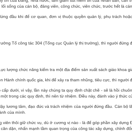
 tín của Đảng, Nhà nước, làm giảm sút niềm tin của Nhân dân, cản trở q
, lối sống của cán bộ, đảng viên, công chức, viên chức, trước hết là cá
ứng đầu khi để cơ quan, đơn vị thuộc quyền quản lý, phụ trách hoặc 
trưởng Tổ công tác 304 (Tổng cục Quản lý thị trường), thì người đứng
Lực lượng chức năng kiểm tra một địa điểm sản xuất sách giáo khoa gi
 Hành chính quốc gia, khi để xảy ra tham nhũng, tiêu cực, thì người 
cấp dưới, vì vậy, lần này chúng ta quy định chặt chẽ - sẽ là hồi chuô
 một trong các quy định, thì nên từ nhiệm. Điều này, đánh vào ý thức
ậy lương tâm, đạo đức và trách nhiệm của người đứng đầu. Cán bộ lãnh
hành của mình.
ng viên thôi giữ chức vụ, dù ở cương vị nào - là để góp phần xây dựng
ôn căn dặn, nhấn mạnh tầm quan trọng của công tác xây dựng, chỉnh đố