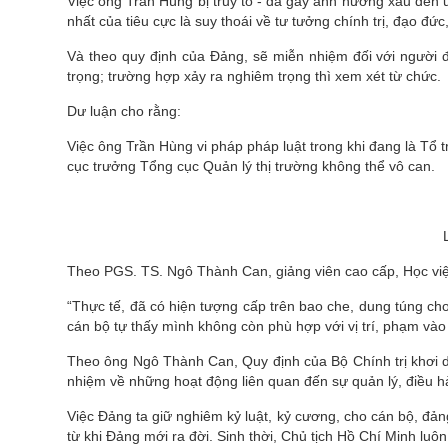
Việc ông Trần Hùng bị truy tố - đã gây ảnh hưởng xấu đến uy
nhất của tiêu cực là suy thoái về tư tưởng chính trị, đạo đức
Và theo quy định của Đảng, sẽ miễn nhiệm đối với người đ
trọng; trường hợp xảy ra nghiêm trọng thì xem xét từ chức.
Dư luận cho rằng:
Việc ông Trần Hùng vi pháp pháp luật trong khi đang là Tổ 
cục trưởng Tổng cục Quản lý thị trường không thể vô can.
Theo PGS. TS. Ngô Thành Can, giảng viên cao cấp, Học viện
“Thực tế, đã có hiện tượng cấp trên bao che, dung túng cho 
cán bộ tự thấy mình không còn phù hợp với vị trí, phạm vào
Theo ông Ngô Thành Can, Quy định của Bộ Chính trị khơi d
nhiệm về những hoạt động liên quan đến sự quản lý, điều 
Việc Đảng ta giữ nghiêm kỷ luật, kỷ cương, cho cán bộ, đả
từ khi Đảng mới ra đời. Sinh thời, Chủ tịch Hồ Chí Minh lu