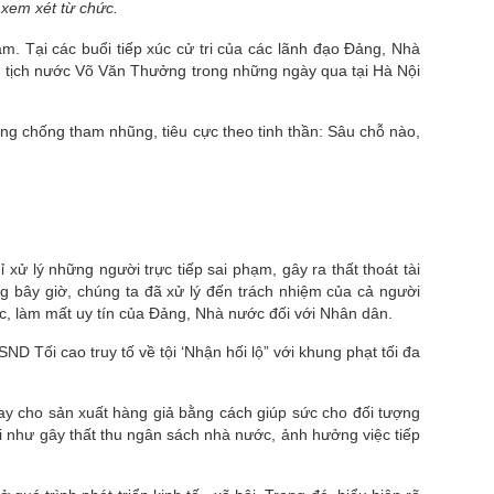
 xem xét từ chức.
m. Tại các buổi tiếp xúc cử tri của các lãnh đạo Ðảng, Nhà
hủ tịch nước Võ Văn Thưởng trong những ngày qua tại Hà Nội
òng chống tham nhũng, tiêu cực theo tinh thần: Sâu chỗ nào,
 xử lý những người trực tiếp sai phạm, gây ra thất thoát tài
g bây giờ, chúng ta đã xử lý đến trách nhiệm của cả người
c, làm mất uy tín của Ðảng, Nhà nước đối với Nhân dân.
 Tối cao truy tố về tội ‘Nhận hối lộ” với khung phạt tối đa
tay cho sản xuất hàng giả bằng cách giúp sức cho đối tượng
hội như gây thất thu ngân sách nhà nước, ảnh hưởng việc tiếp