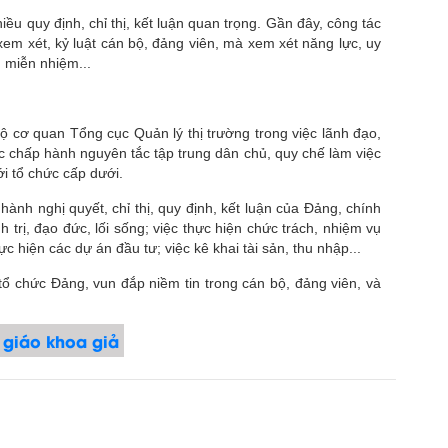
 quy định, chỉ thị, kết luận quan trọng. Gần đây, công tác
m xét, kỷ luật cán bộ, đảng viên, mà xem xét năng lực, uy
, miễn nhiệm...
 cơ quan Tổng cục Quản lý thị trường trong việc lãnh đạo,
việc chấp hành nguyên tắc tập trung dân chủ, quy chế làm việc
ới tổ chức cấp dưới.
ành nghị quyết, chỉ thị, quy định, kết luận của Đảng, chính
trị, đạo đức, lối sống; việc thực hiện chức trách, nhiệm vụ
c hiện các dự án đầu tư; việc kê khai tài sản, thu nhập...
tổ chức Đảng, vun đắp niềm tin trong cán bộ, đảng viên, và
 giáo khoa giả