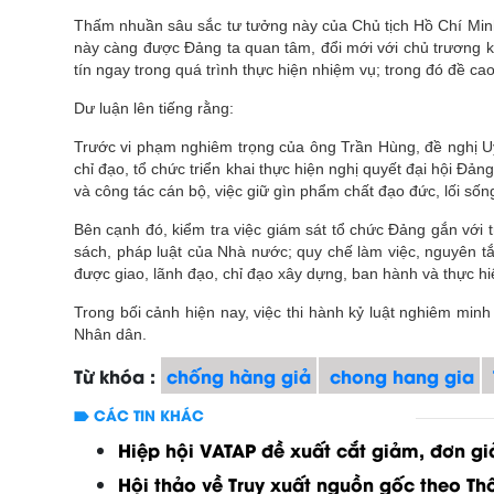
Thấm nhuần sâu sắc tư tưởng này của Chủ tịch Hồ Chí Minh,
này càng được Đảng ta quan tâm, đổi mới với chủ trương k
tín ngay trong quá trình thực hiện nhiệm vụ; trong đó đề ca
Dư luận lên tiếng rằng:
Trước vi phạm nghiêm trọng của ông Trần Hùng, đề nghị Uỷ
chỉ đạo, tổ chức triển khai thực hiện nghị quyết đại hội Đản
và công tác cán bộ, việc giữ gìn phẩm chất đạo đức, lối sống
Bên cạnh đó, kiểm tra việc giám sát tổ chức Đảng gắn với t
sách, pháp luật của Nhà nước; quy chế làm việc, nguyên tắc
được giao, lãnh đạo, chỉ đạo xây dựng, ban hành và thực hiệ
Trong bối cảnh hiện nay, việc thi hành kỷ luật nghiêm min
Nhân dân.
Từ khóa :
chống hàng giả
chong hang gia
CÁC TIN KHÁC
Hiệp hội VATAP đề xuất cắt giảm, đơn gi
Hội thảo về Truy xuất nguồn gốc theo Th