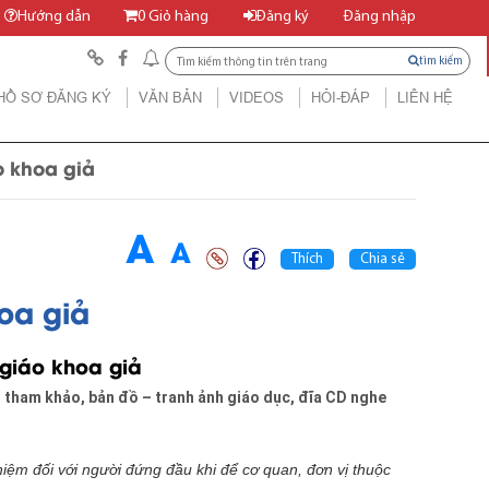
Hướng dẫn
0
Giỏ hàng
Đăng ký
Đăng nhập
tìm kiếm
HỒ SƠ ĐĂNG KÝ
VĂN BẢN
VIDEOS
HỎI-ĐÁP
LIÊN HỆ
o khoa giả
A
A
Thích
Chia sẻ
oa giả
 giáo khoa giả
h tham khảo, bản đồ – tranh ảnh giáo dục, đĩa CD nghe
iệm đối với người đứng đầu khi để cơ quan, đơn vị thuộc