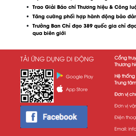
Trao Giải Báo chí Thương hiệu & Công lu
Tăng cường phối hợp hành động bảo đả
Trưởng Ban Chỉ đạo 389 quốc gia chỉ đạo 
qua biên giới
TẢI ỨNG DỤNG DI ĐỘNG
Cổng truy
Thương h
Hệ thống
Google Play
Trung tâm
App Store
Đơn vị ch
Đơn vị vậ
Điện thoạ
Email: in