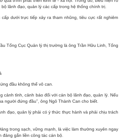
uá trình phát triển kinh tế - xã hội. Trong đó, biểu hiện rõ
n bộ lãnh đạo, quản lý các cấp trong hệ thống chính trị.
cấp dưới trực tiếp xảy ra tham nhũng, tiêu cực rất nghiêm
 đầu Tổng Cục Quản lý thị trường là ông Trần Hữu Linh, Tổng
ả
đứng đầu không thể vô can.
ng cảnh tỉnh, cảnh báo đối với cán bộ lãnh đạo, quản lý. Nếu
 của người đứng đầu”, ông Ngô Thành Can cho biết.
 đạo, quản lý phải có ý thức thực hành và phải chịu trách
 Đảng trong sạch, vững mạnh, là việc làm thường xuyên ngay
n đảng gắn liền công tác cán bộ.