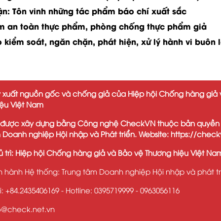
ận: Tôn vinh những tác phẩm báo chí xuất sắc
m an toàn thực phẩm, phòng chống thực phẩm giả
kiểm soát, ngăn chặn, phát hiện, xử lý hành vi buôn l
 xuất nguồn gốc và chống giả của Hiệp hội Chống hàng giả 
iệu Việt Nam
 được xây dựng bằng Công nghệ CheckVN thuộc bản quyền
 Doanh nghiệp Hội nhập và Phát triển. Website: https://check
ủ trì: Hiệp hội Chống hàng giả và Bảo vệ Thương hiệu Việt Na
n hành Hệ thống: Trung tâm Doanh nghiệp Hội nhập và phát tr
i: +84.2435406169 - Hotline: 0395719999 - 0963056116
fo@check.net.vn