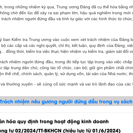
 trong những nhiệm kỳ qua, Trung ương Đảng đã cụ thể hóa bằng nhiều
hông chờ đến lúc để xảy ra sai phạm lớn, hậu quả nghiêm trọng mới xe
o trách nhiệm người đứng đầu và tính tự giác với các hình thức từ chức
 ban Kiểm tra Trung ương vào cuộc xem xét trách nhiệm của Đảng bộ
g bộ các cấp và các nghị quyết, chỉ thị, kết luận, quy định của Đảng; 
... đồng thời, kiểm tra việc thực hiện nhiệm vụ kiểm tra, giám sát đối v
rách nhiệm người đứng đầu, trong đó tiếp tục tập trung vào việc chấp h
 tập trung dân chủ; công tác tổ chức, cán bộ; giữ gìn phẩm chất chính 
n thể chế, chính sách, quản lý, sử dụng vốn, tài sản của Nhà nước; thự
h và thường xuyên - sẽ củng cố sức mạnh và vai trò lãnh đạo của các 
Trách nhiệm nêu gương người đứng đầu trong vụ sách
ản hóa quy định trong hoạt động kinh doanh
ông tư 02/2024/TT-BKHCN (hiệu lực từ 01/6/2024)