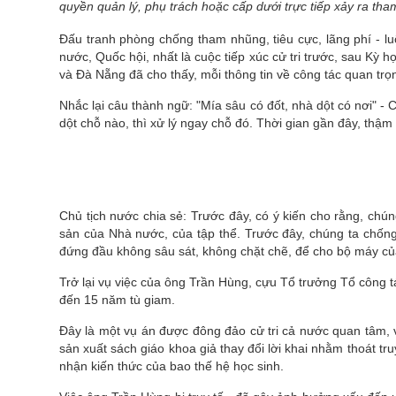
quyền quản lý, phụ trách hoặc cấp dưới trực tiếp xảy ra tha
Ðấu tranh phòng chống tham nhũng, tiêu cực, lãng phí - lu
nước, Quốc hội, nhất là cuộc tiếp xúc cử tri trước, sau K
và Ðà Nẵng đã cho thấy, mỗi thông tin về công tác quan trọ
Nhắc lại câu thành ngữ: "Mía sâu có đốt, nhà dột có nơi" -
dột chỗ nào, thì xử lý ngay chỗ đó. Thời gian gần đây, thậm
Chủ tịch nước chia sẻ: Trước đây, có ý kiến cho rằng, chúng
sản của Nhà nước, của tập thể. Trước đây, chúng ta chống
đứng đầu không sâu sát, không chặt chẽ, để cho bộ máy củ
Trở lại vụ việc của ông Trần Hùng, cựu Tổ trưởng Tổ công t
đến 15 năm tù giam.
Đây là một vụ án được đông đảo cử tri cả nước quan tâm, v
sản xuất sách giáo khoa giả thay đổi lời khai nhằm thoát tr
nhận kiến thức của bao thế hệ học sinh.