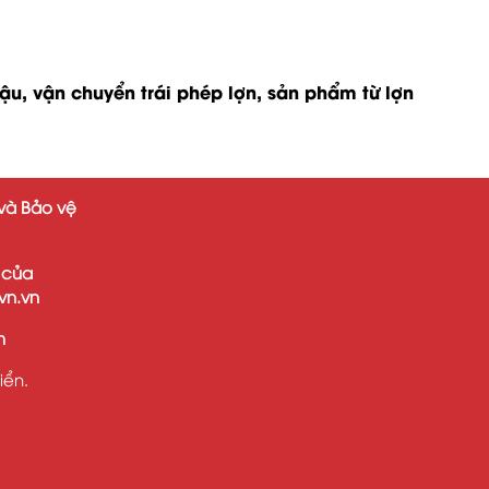
ậu, vận chuyển trái phép lợn, sản phẩm từ lợn
và Bảo vệ
 của
vn.vn
m
iển.