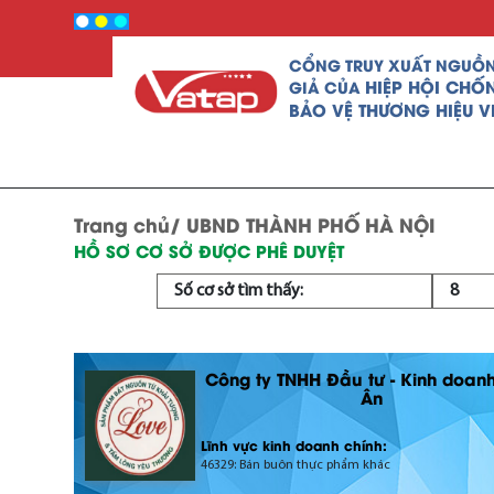
CỔNG TRUY XUẤT NGUỒ
HIỆP HỘI CHỐ
GIẢ CỦA
BẢO VỆ THƯƠNG HIỆU V
Trang chủ/
UBND THÀNH PHỐ HÀ NỘI
HỒ SƠ CƠ SỞ ĐƯỢC PHÊ DUYỆT
Số cơ sở tìm thấy:
8
Công ty TNHH Đầu tư - Kinh doan
Ân
Lĩnh vực kinh doanh chính:
46329: Bán buôn thực phẩm khác