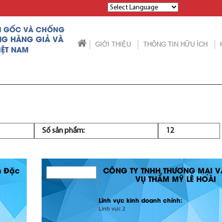
Powered by
N GỐC VÀ CHỐNG
NG HÀNG GIẢ VÀ
GIỚI THIỆU
THÔNG TIN HỮU ÍCH
IỆT NAM
Số sản phẩm:
12
h Đặc
CÔNG TY TNHH THƯƠNG MẠI V
VỤ THẨM MỸ LÊ HOÀI
Lĩnh vực kinh doanh chính:
Lĩnh vực 2