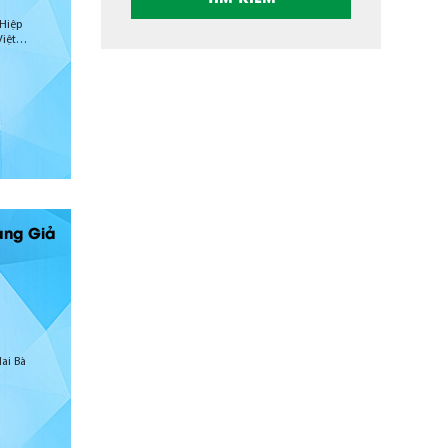
Hiệp
iệt
àng Giả
ai Bà