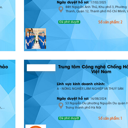
Ngày duyệt hồ sơ:
17/02/2025
u,
84H Nguyễn Ảnh Thủ, Khu phố 3, Phường 
Thành, Quận 12, Thành phố Hồ Chỉ Minh, V
Nam
Đã phê duyệt
Số sản phẩm: 2
Thảo
Trung tâm Công nghệ Chống H
Việt Nam
Lĩnh vực kinh doanh chính:
A - NÔNG NGHIỆP, LÂM NGHIỆP VÀ THUỶ SẢN
Ngày duyệt hồ sơ:
16/08/2024
53 Nguyễn Du phường Nguyễn Du quận H
,
Trưng thành phố Hà Nội
Đã phê duyệt
Số sản phẩm: 1