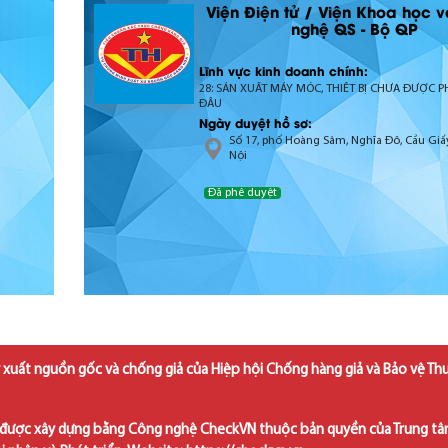
Viện Điện tử / Viện Khoa học 
nghệ QS - Bộ QP
Lĩnh vực kinh doanh chính:
28: SẢN XUẤT MÁY MÓC, THIẾT BỊ CHƯA ĐƯỢC 
ĐÂU
Ngày duyệt hồ sơ:
Số 17, phố Hoàng Sâm, Nghĩa Đô, Cầu Giấ
Nội
Đã phê duyệt
 xuất nguồn gốc và chống giả của Hiệp hội Chống hàng giả và Bảo vệ Th
được xây dựng bằng Công nghệ CheckVN thuộc bản quyền của Trung t