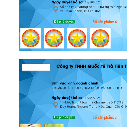
Ngày duyệt hồ sơ:
18/10/2025
Số nhà E37, Đường số 3, TTTM thị trấn Ngã Sá
xã Châu Thành, TP. Cần Thơ
Đã phê duyệt
Số sản phẩm: 4
Công ty TNHH Quốc tế Trà Tiên 
Lĩnh vực kinh doanh chính:
21: SẢN XUẤT THUỐC, HÓA DƯỢC VÀ DƯỢC LIỆU
Ngày duyệt hồ sơ:
16/05/2024
14-15A, Tầng 7 tòa nhà Charmvit, số 117 Trần
Duy Hưng, Phường Trung Hòa, Quận Cầu Giấy
TP Hà Nội
Đã phê duyệt
Số sản phẩm: 2