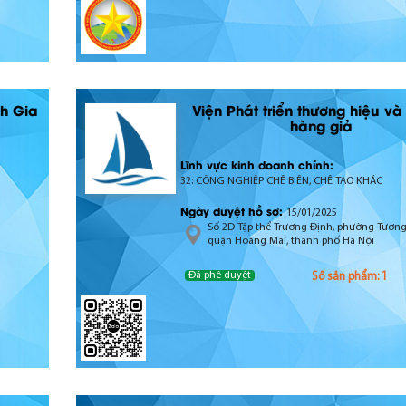
nh Gia
Viện Phát triển thương hiệu v
hàng giả
Lĩnh vực kinh doanh chính:
32: CÔNG NGHIỆP CHẾ BIẾN, CHẾ TẠO KHÁC
Ngày duyệt hồ sơ:
15/01/2025
Số 2D Tập thể Trương Định, phường Tương
quận Hoàng Mai, thành phố Hà Nội
Đã phê duyệt
Số sản phẩm: 1