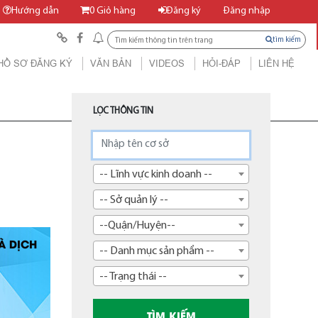
Hướng dẫn
0
Giỏ hàng
Đăng ký
Đăng nhập
tìm kiếm
HỒ SƠ ĐĂNG KÝ
VĂN BẢN
VIDEOS
HỎI-ĐÁP
LIÊN HỆ
LỌC THÔNG TIN
-- Lĩnh vực kinh doanh --
-- Sở quản lý --
--Quận/Huyện--
À DỊCH
-- Danh mục sản phẩm --
-- Trạng thái --