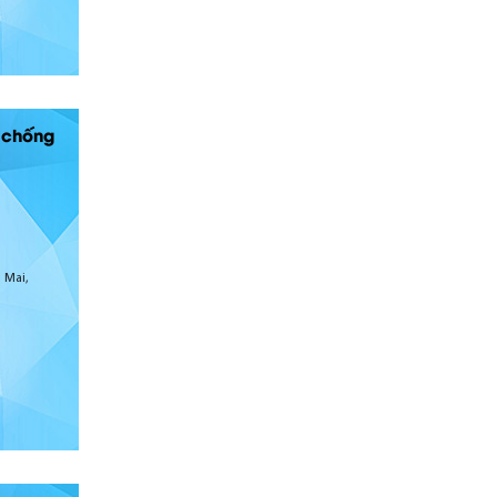
à chống
 Mai,