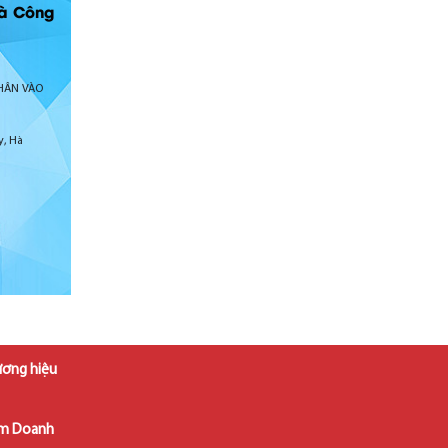
và Công
PHÂN VÀO
y, Hà
ương hiệu
âm Doanh