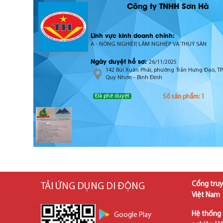
Công ty TNHH Sơn Hà
Lĩnh vực kinh doanh chính:
A - NÔNG NGHIỆP, LÂM NGHIỆP VÀ THUỶ SẢN
Ngày duyệt hồ sơ:
26/11/2025
142 Bùi Xuân Phái, phường Trần Hưng Đạo, TP.
Quy Nhơn - Bình Định
Đã phê duyệt
Số sản phẩm: 1
Cổng truy
TẢI ỨNG DỤNG DI ĐỘNG
Việt Nam
Hệ thống 
Google Play