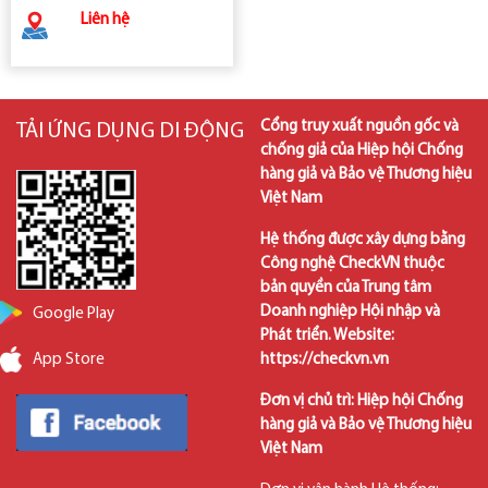
khoẻ cộng đồng
Liên hệ
Cổng truy xuất nguồn gốc và
TẢI ỨNG DỤNG DI ĐỘNG
chống giả của Hiệp hội Chống
hàng giả và Bảo vệ Thương hiệu
Việt Nam
Hệ thống được xây dựng bằng
Công nghệ CheckVN thuộc
bản quyền của Trung tâm
Doanh nghiệp Hội nhập và
Google Play
Phát triển. Website:
https://checkvn.vn
App Store
Đơn vị chủ trì: Hiệp hội Chống
hàng giả và Bảo vệ Thương hiệu
Việt Nam