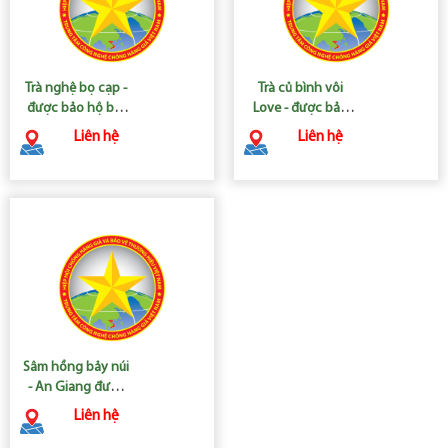
Trà nghệ bọ cạp -
Trà củ bình vôi
được bảo hộ bởi
Love - được bảo
Trung tâm công
hộ bởi Trung tâm
Liên hệ
Liên hệ
nghệ chống hàng
công nghệ chống
giả Việt Nam
hàng giả Việt Nam
Sâm hồng bảy núi
- An Giang được
bảo hộ bởi Trung
Liên hệ
tâm công nghệ
chống hàng giả