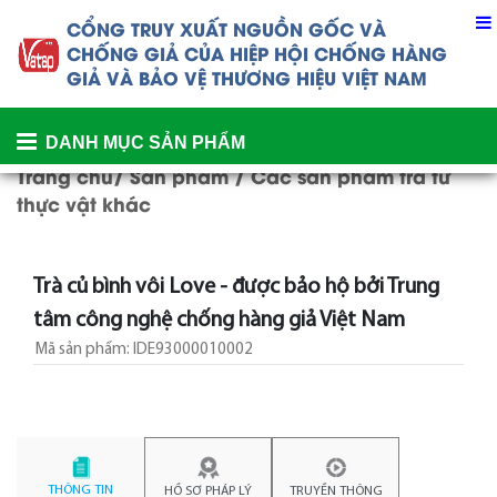
CỔNG TRUY XUẤT NGUỒN GỐC VÀ
CHỐNG GIẢ CỦA
HIỆP HỘI CHỐNG HÀNG
GIẢ VÀ BẢO VỆ THƯƠNG HIỆU VIỆT NAM
DANH MỤC SẢN PHẨM
Trang chủ
/
Sản phẩm
/
Các sản phẩm trà từ
thực vật khác
Trà củ bình vôi Love - được bảo hộ bởi Trung
tâm công nghệ chống hàng giả Việt Nam
THÔNG TIN
HỒ SƠ PHÁP LÝ
TRUYỀN THÔNG