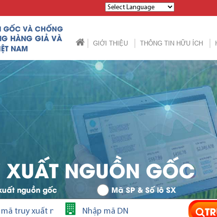
Powered by
N GỐC VÀ CHỐNG
NG HÀNG GIẢ VÀ
GIỚI THIỆU
THÔNG TIN HỮU ÍCH
IỆT NAM
Y XUẤT NGUỒN GỐC
xuất nguồn gốc
Mã SP & Số lô SX
TR