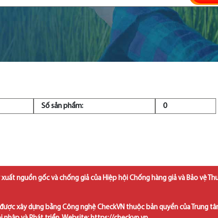
Số sản phẩm:
0
 xuất nguồn gốc và chống giả của Hiệp hội Chống hàng giả và Bảo vệ Th
được xây dựng bằng Công nghệ CheckVN thuộc bản quyền của Trung t