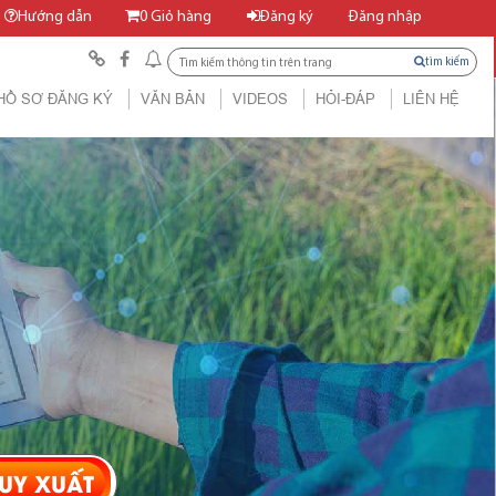
Hướng dẫn
0
Giỏ hàng
Đăng ký
Đăng nhập
tìm kiếm
HỒ SƠ ĐĂNG KÝ
VĂN BẢN
VIDEOS
HỎI-ĐÁP
LIÊN HỆ
UY XUẤT