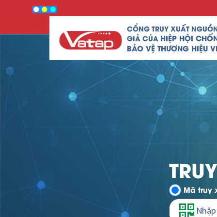
CỔNG TRUY XUẤT NGUỒ
HIỆP HỘI CHỐ
GIẢ CỦA
BẢO VỆ THƯƠNG HIỆU V
TRU
Mã truy 