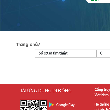
Trang chủ
/
Số cơ sở tìm thấy:
0
Cổng truy
TẢI ỨNG DỤNG DI ĐỘNG
Việt Nam
Hệ thống 
Google Play