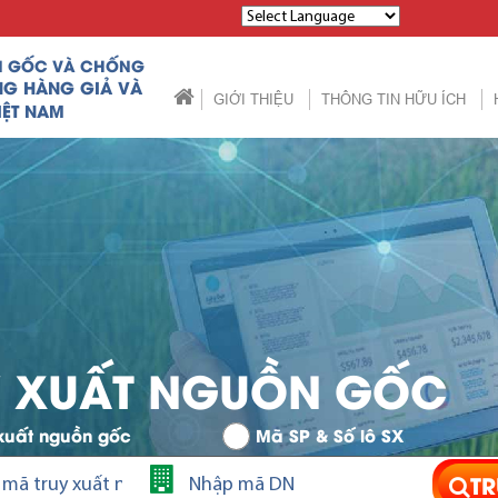
Powered by
N GỐC VÀ CHỐNG
NG HÀNG GIẢ VÀ
GIỚI THIỆU
THÔNG TIN HỮU ÍCH
IỆT NAM
Y XUẤT NGUỒN GỐC
xuất nguồn gốc
Mã SP & Số lô SX
TR