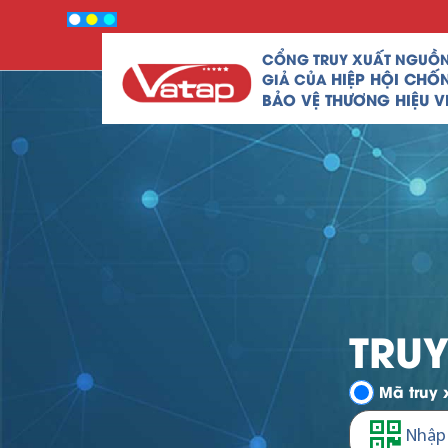
CỔNG TRUY XUẤT NGUỒ
HIỆP HỘI CHỐ
GIẢ CỦA
BẢO VỆ THƯƠNG HIỆU V
TRU
Mã truy 