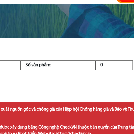
Số sản phẩm:
0
 xuất nguồn gốc và chống giả của Hiệp hội Chống hàng giả và Bảo vệ Th
được xây dựng bằng Công nghệ CheckVN thuộc bản quyền của Trung t