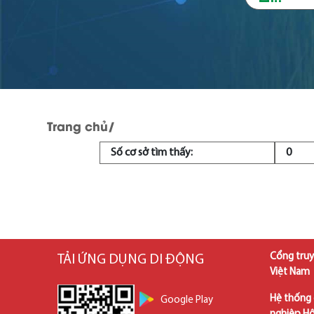
Trang chủ
/
Số cơ sở tìm thấy:
0
Cổng truy
TẢI ỨNG DỤNG DI ĐỘNG
Việt Nam
Hệ thống 
Google Play