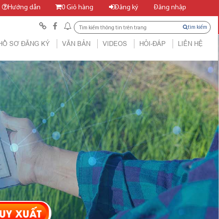
Hướng dẫn
0
Giỏ hàng
Đăng ký
Đăng nhập
tìm kiếm
HỒ SƠ ĐĂNG KÝ
VĂN BẢN
VIDEOS
HỎI-ĐÁP
LIÊN HỆ
UY XUẤT