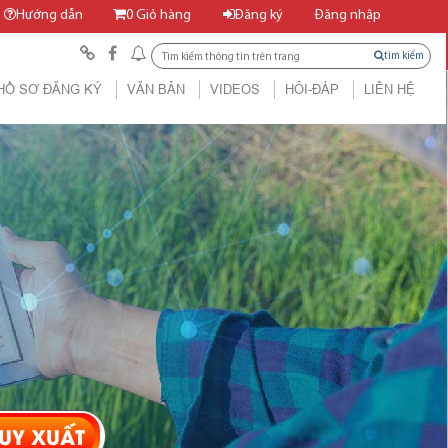
Hướng dẫn
0
Giỏ hàng
Đăng ký
Đăng nhập
tìm kiếm
HỒ SƠ ĐĂNG KÝ
VĂN BẢN
VIDEOS
HỎI-ĐÁP
LIÊN HỆ
UY XUẤT