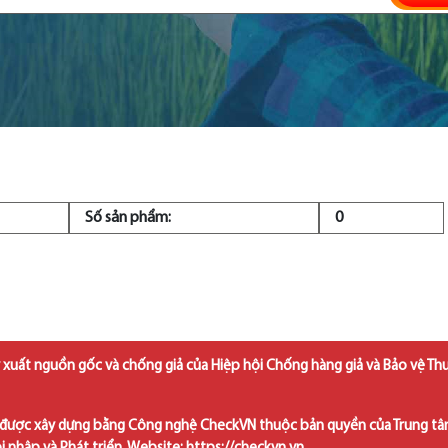
Số sản phẩm:
0
 xuất nguồn gốc và chống giả của Hiệp hội Chống hàng giả và Bảo vệ Th
được xây dựng bằng Công nghệ CheckVN thuộc bản quyền của Trung t