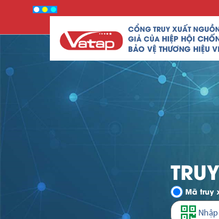
CỔNG TRUY XUẤT NGUỒ
HIỆP HỘI CHỐ
GIẢ CỦA
BẢO VỆ THƯƠNG HIỆU V
TRU
Mã truy 