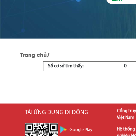
Trang chủ
/
Số cơ sở tìm thấy:
0
Cổng truy
TẢI ỨNG DỤNG DI ĐỘNG
Việt Nam
Hệ thống 
Google Play