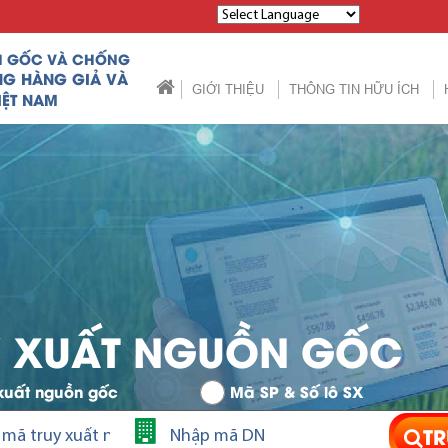
Powered by
N GỐC VÀ CHỐNG
NG HÀNG GIẢ VÀ
GIỚI THIỆU
THÔNG TIN HỮU ÍCH
IỆT NAM
Y XUẤT NGUỒN GỐC
xuất nguồn gốc
Mã SP & Số lô SX
TR